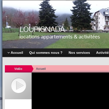
LOUPIGNADA
locations appartements & activitées
Accueil
Qui sommes nous ?
Nos services
Activit
Vidéo
Accueil