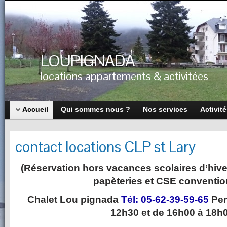
LOUPIGNADA
locations appartements & activitées
Accueil
Qui sommes nous ?
Nos services
Activit
contact locations CLP st Lary
(Réservation hors vacances scolaires d’hiver
papèteries et CSE conventio
Chalet Lou pignada
Tél: 05-62-39-59-65
Per
12h30 et de 16h00 à 18h